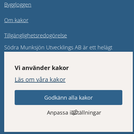
Byggloggen
Om kakor
Tillgänglighetsredogörelse
Södra Munksjön Utvecklings AB är ett helägt 
kommunalt bolag vars syfte är att leda och driva 
fram stadsomvandlingen i Södra Munksjöområdet. 
Vi använder kakor
Bolaget har ett samlat ansvar för frågorna inom 
Läs om våra kakor
området och ska genom samarbete och goda 
kontakter förverkliga det, av Jönköpings 
Godkänn alla kakor
kommunfullmäktige, fastslagna ramprogrammet.
Anpassa inställningar