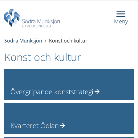
Meny
Södra Munksjön
/
Konst och kultur
Konst och kultur
Övergripande konststrategi
Kvarteret Ödlan