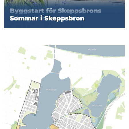
Byggstart för Skeppsbrons
lokalgator
Sommar i Skeppsbron