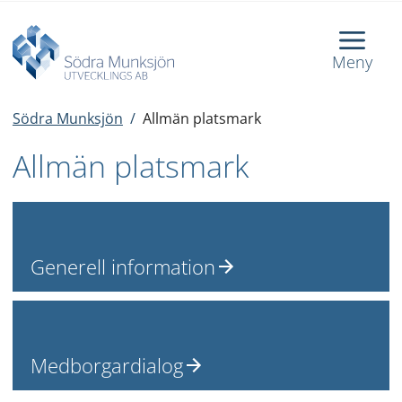
Meny
Södra Munksjön
/
Allmän platsmark
Allmän platsmark
Generell information
Medborgardialog