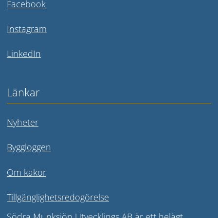
Länk till annan webbplats.
Facebook
Länk till annan webbplats.
Instagram
Länk till annan webbplats.
LinkedIn
Länkar
Nyheter
Byggloggen
Om kakor
Tillgänglighetsredogörelse
Södra Munksjön Utvecklings AB är ett helägt 