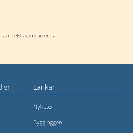
är som helst avprenumerera 
dier
Länkar
 webbplats.
Nyheter
 webbplats.
Byggloggen