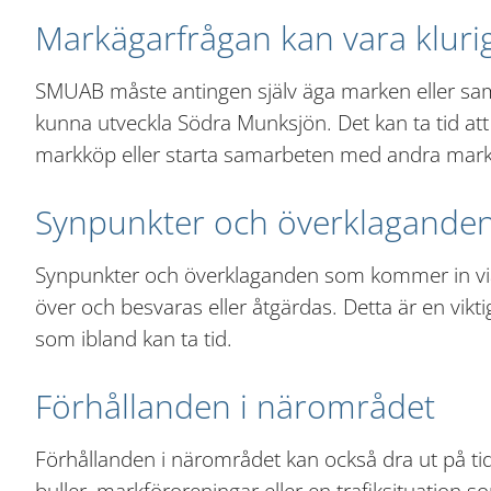
Markägarfrågan kan vara kluri
SMUAB måste antingen själv äga marken eller sam
kunna utveckla Södra Munksjön. Det kan ta tid at
markköp eller starta samarbeten med andra mark
Synpunkter och överklagande
Synpunkter och överklaganden som kommer in vi
över och besvaras eller åtgärdas. Detta är en vikt
som ibland kan ta tid.
Förhållanden i närområdet
Förhållanden i närområdet kan också dra ut på tiden
buller, markföroreningar eller en trafiksituation