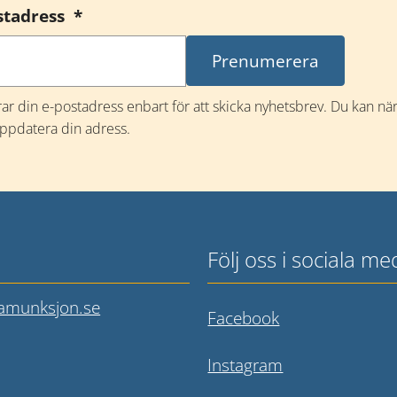
(obligatorisk)
stadress
*
rar din e-postadress enbart för att skicka nyhetsbrev. Du kan n
uppdatera din adress.
Följ oss i sociala me
amunksjon.se
Länk till annan
Facebook
Länk till annan
Instagram