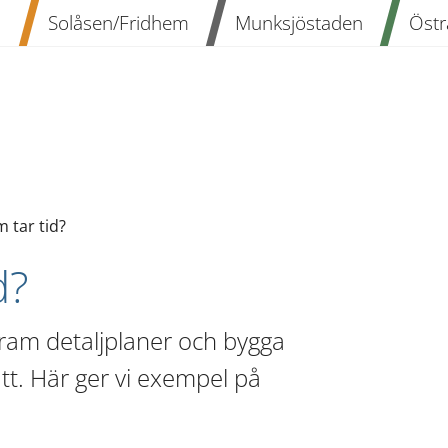
n
Solåsen/Fridhem
Munksjöstaden
Östr
 tar tid?
d?
fram detaljplaner och bygga 
tt. Här ger vi exempel på 