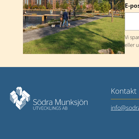
E-po
Vi spa
eller 
Mer information
Kontakt
info@sodr