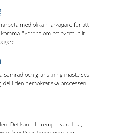
g
arbeta med olika markägare för att 
t komma överens om ett eventuellt 
ägare.
n
a samråd och granskning måste ses 
ig del i den demokratiska processen 
. Det kan till exempel vara lukt, 
 som måste lösas innan man kan 