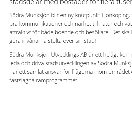
stadsdelar med bostäder för flera tuse
Södra Munksjön blir en ny knutpunkt i Jönköping, fyl
bra kommunikationer och närhet till natur och va
attraktivt för både boende och besökare. Det ska lo
göra invånarna stolta över sin stad!
Södra Munksjön Utvecklings AB är ett helägt kom
leda och driva stadsutvecklingen av Södra Munksjö
har ett samlat ansvar för frågorna inom området o
fastslagna ramprogrammet.