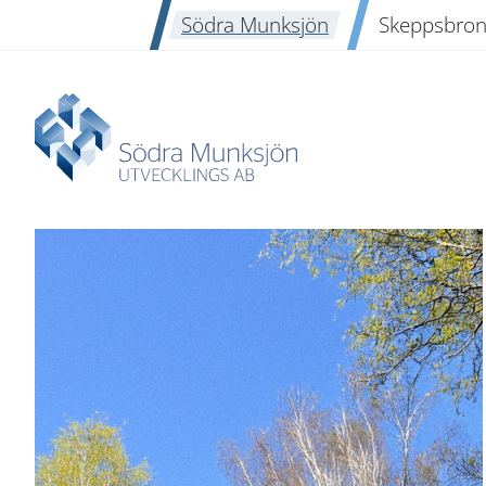
Södra Munksjön
Skeppsbro
Södra Munksjön
Utvalt innehåll