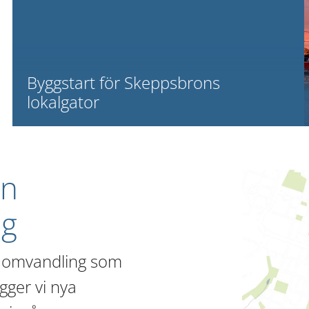
Byggstart för Skeppsbrons
lokalgator
n 
ng
in omvandling som 
er vi nya 