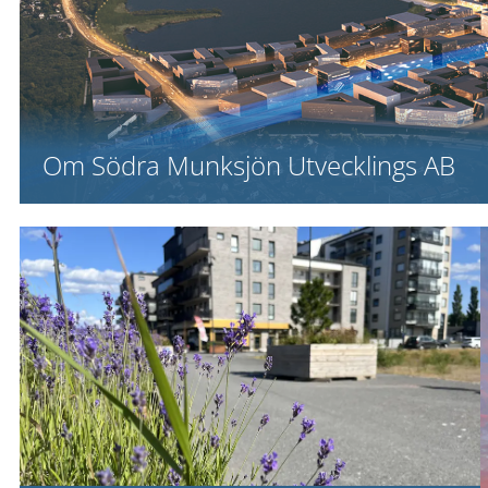
Om Södra Munksjön Utvecklings AB