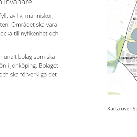
n invånare.
lt av liv, människor, 
tten. Området ska vara 
cka till nyfikenhet och 
munalt bolag som ska 
n i Jönköping. Bolaget 
ch ska förverkliga det 
Karta över 