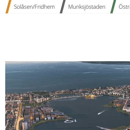
n
Solåsen/Fridhem
Munksjöstaden
Östr