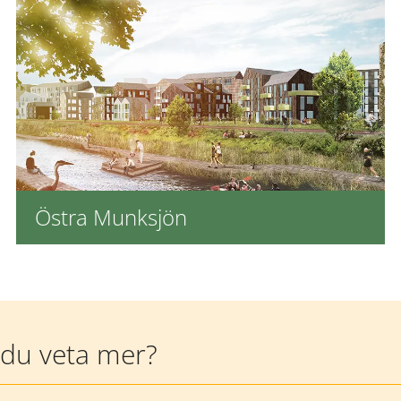
Östra Munksjön
l du veta mer?