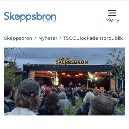
Meny
Skeppsbron
/
Nyheter
/
TSOOL lockade storpublik