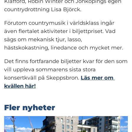
Kläfford, Robin Winter och Jönköpings egen 
countrydrottning Lisa Björck.
Förutom countrymusik i världsklass ingår 
även flertalet aktiviteter i biljettpriset. Vad 
sägs om mekanisk tjur, lasso, 
hästskokastning, linedance och mycket mer.
Det finns fortfarande biljetter kvar för den som 
vill uppleva sommarens sista stora 
konsertkväll på Skeppsbron. 
Läs mer om 
kvällen här!
Fler nyheter