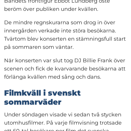
Bandets frontfigur Ebbot Lundberg öste 
beröm över publiken under kvällen.
De mindre regnskurarna som drog in över 
innergården verkade inte störa besökarna. 
Tvärtom blev konserten en stämningsfull start 
på sommaren som väntar.
När konserten var slut tog DJ Billie Frank över 
scenen och fick de kvarvarande besökarna att 
förlänga kvällen med sång och dans.
Filmkväll i svenskt 
sommarväder
Under söndagen visade vi sedan två stycken 
utomhusfilmer. På varje filmvisning trotsade 
ett 60-tal besökare per film det svenska 