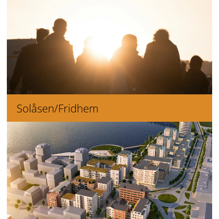
Solåsen/Fridhem