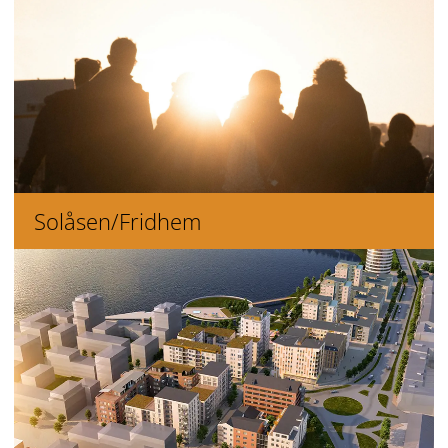
Solåsen/Fridhem