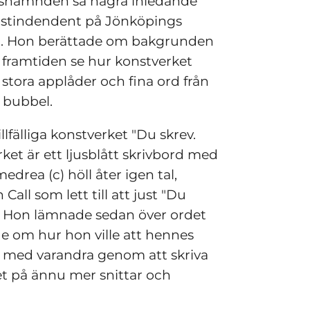
idsnämnden sa några inledande 
onstindendent på Jönköpings 
. Hon berättade om bakgrunden 
i framtiden se hur konstverket 
v stora applåder och fina ord från 
 bubbel.
lfälliga konstverket "Du skrev. 
et är ett ljusblått skrivbord med 
rea (c) höll åter igen tal, 
 som lett till att just "Du 
. Hon lämnade sedan över ordet 
 om hur hon ville att hennes 
a med varandra genom att skriva 
et på ännu mer snittar och 