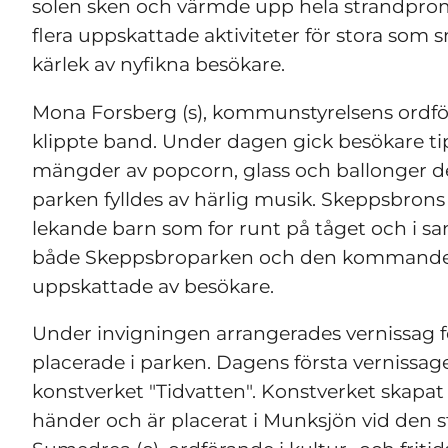
solen sken och värmde upp hela strandpro
flera uppskattade aktiviteter för stora som 
kärlek av nyfikna besökare.
Mona Forsberg (s), kommunstyrelsens ordför
klippte band. Under dagen gick besökare ti
mängder av popcorn, glass och ballonger de
parken fylldes av härlig musik. Skeppsbrons 
lekande barn som for runt på tåget och i sa
både Skeppsbroparken och den kommande 
uppskattade av besökare.
Under invigningen arrangerades vernissag fö
placerade i parken. Dagens första vernissag
konstverket "Tidvatten". Konstverket skapat 
händer och är placerat i Munksjön vid den s