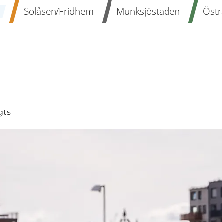
n
Solåsen/Fridhem
Munksjöstaden
Östr
gts