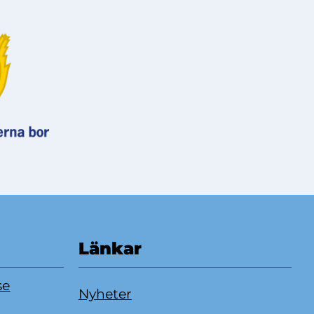
Länkar
se
Nyheter