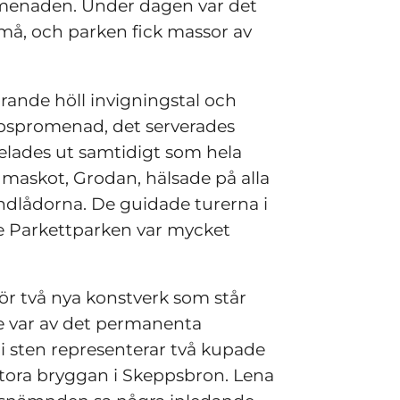
menaden. Under dagen var det 
små, och parken fick massor av 
ande höll invigningstal och 
pspromenad, det serverades 
lades ut samtidigt som hela 
maskot, Grodan, hälsade på alla 
ndlådorna. De guidade turerna i 
Parkettparken var mycket 
r två nya konstverk som står 
e var av det permanenta 
i sten representerar två kupade 
tora bryggan i Skeppsbron. Lena 