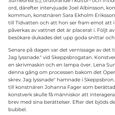
Sumedrea (c), ordförande i kultur- och frit
ord, därefter intervjuade Joel Albinsson, k
kommun, konstnären Sara Ekholm Eriksson
till Tidvatten och att hon ser fram emot att 
påverkas av vattnet det är placerat i. Följt a
besökare dukades det upp goda snittar och
Senare på dagen var det vernissage av det til
Jag lyssnade." vid Skeppsbrogatan. Konstverk
en skrivmaskin och en lampa över. Lena Sumed
denna gång om processen bakom det Open Call
skrev. Jag lyssnade" hamnade i Skeppsbron
till konstnären Johanna Fager som berättade
konstverk skulle få människor att interager
brev med sina berättelser. Efter det bjöds d
bubbel.