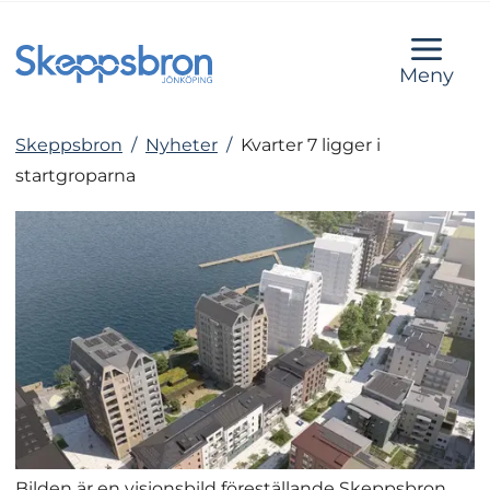
Meny
Skeppsbron
/
Nyheter
/
Kvarter 7 ligger i
startgroparna
Bilden är en visionsbild föreställande Skeppsbron.