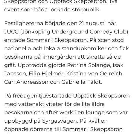
Skeppsbron och Upptäck Skeppsbron. Två 
event som båda lockade storpublik.
Festligheterna började den 21 augusti när 
JUCC (Jönköping Underground Comedy Club) 
entrade Sommar i Skeppsbron. På scen stod 
nationella och lokala standupkomiker och fick 
besökarna på innergården att skratta så de 
grät. Uppträdde gjorde Petrina Solange, Isak 
Jansson, Filip Hjelmér, Kristina von Oelreich, 
Carl Andreasson och Gabriella Fäldt.
På fredagen tjuvstartade Upptäck Skeppsbron 
med vattenaktiviteter för de lite äldra 
besökarna och after work i en lounge som var 
uppbyggd på Syrgasvägen. På kvällen 
öppnade dörrarna till Sommar i Skeppsbron 