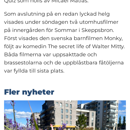
Quiz som hölls av Micael Matias.
Som avslutning på en redan lyckad helg 
visades under söndagen två utomhusfilmer 
på innergården för Sommar i Skeppsbron. 
Först visades den svenska barnfilmen Monky, 
följt av komedin The secret life of Walter Mitty. 
Båda filmerna var uppsakttade och 
brassestolarna och de uppblåstbara fåtöljerna 
var fyllda till sista plats.
Fler nyheter