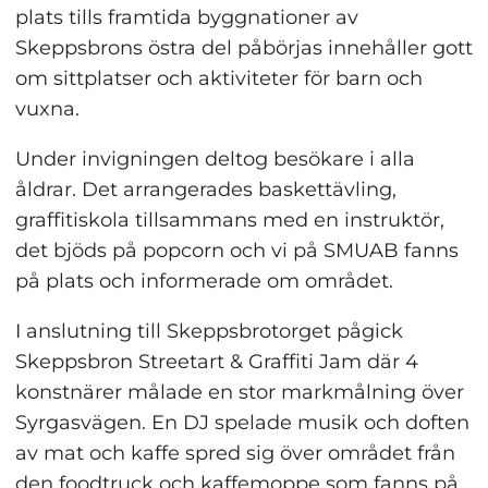
plats tills framtida byggnationer av 
Skeppsbrons östra del påbörjas innehåller gott 
om sittplatser och aktiviteter för barn och 
vuxna.
Under invigningen deltog besökare i alla 
åldrar. Det arrangerades baskettävling, 
graffitiskola tillsammans med en instruktör, 
det bjöds på popcorn och vi på SMUAB fanns 
på plats och informerade om området.
I anslutning till Skeppsbrotorget pågick 
Skeppsbron Streetart & Graffiti Jam där 4 
konstnärer målade en stor markmålning över 
Syrgasvägen. En DJ spelade musik och doften 
av mat och kaffe spred sig över området från 
den foodtruck och kaffemoppe som fanns på 