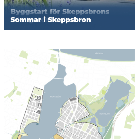
Byggstart för Skeppsbrons
lokalgator
Sommar i Skeppsbron